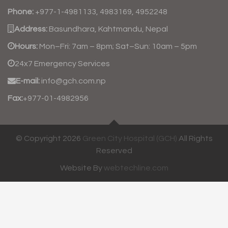
Phone:
+977-1-4981133, 4983169, 4952248
Address:
Basundhara, Kahtmandu, Nepal
Hours:
Mon–Fri: 7am – 8pm; Sat–Sun: 10am – 5pm
24x7 Emergency Services
E-mail:
info@gch.com.np
Fax:
+977-01-4982956
© Copyright 2026
Green City Hospital (GCH)
All Rights
Reserved
Website By
webtechline.com