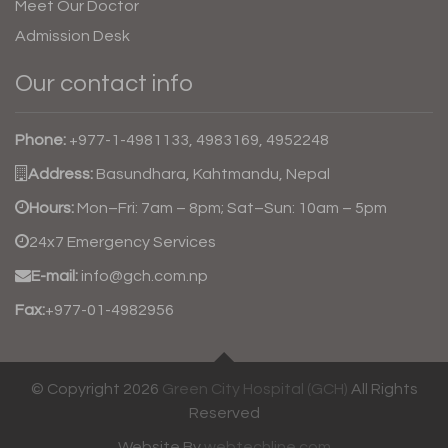
Meet Our Doctor
Admission Desk
Our contact info
Phone:
+977-1-4981133, 4983169, 4952248
Address:
Basundhara, Kahtmandu, Nepal
Hours:
Mon–Fri: 7am – 8pm; Sat–Sun: 10am – 5pm
24x7 Emergency Services
E-mail:
info@gch.com.np
Fax:
+977-01-4982956
© Copyright 2026
Green City Hospital (GCH)
All Rights
Reserved
Website By
webtechline.com