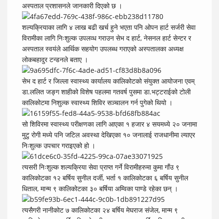
अस्पताल प्रशासनले जानकारी दिएको छ ।
शल्यक्रियाका लागि ४ लाख बढी खर्च हुने भएता पनि ओपन हार्ट सर्जरी सेवा
विरामीका लागि निःशुल्क उपलव्ध गराउन सेभ द हार्ट, नेसनल हार्ट सेन्टर र
अस्पताल स्वयंले आर्थिक सहयोग उपलब्ध गराएको अस्पतालका अध्यक्ष
लोकबहादुर टन्डनले बताए ।
सेभ द हार्ट र जिल्ला स्वास्थ्य कार्यालय कालिकोटको संयुक्त आयोजना एवम्
डा.ललित जङ्ग शाहीको विशेष पहलमा गतवर्ष पुसमा डा.भट्टराईको टोली
कालिकोटमा निशुल्क स्वास्थ्य शिविर सञ्चालन गर्न पुगेको थियो ।
सो शिविरमा स्वास्थ्य परीक्षणका लागि आएका १ हजार ४ सयमध्ये २० जनामा
मुटु रोगी मध्ये पनि जटिल अवस्था देखिएका १० जनालाई राजधानीमा ल्याएर
निःशुल्क उपचार गराइएको हो ।
त्यसरी निःशुल्क शल्यक्रिया सेवा प्राप्त गर्ने विरामीहरुमा कुमा गाँउ ९
कालिकोटका १२ बर्षिय सुनील दर्जी, भर्ता १ कालिकोटका ६ बर्षिय सुनील
धिताल, मान्म ९ कालिकोटका ३० बर्षिया अम्विका पाण्डे रहेका छन् ।
त्यसैगरी नानीकोट ७ कालिकोटका २४ बर्षिय मेघराज संजेल, मान्म ९