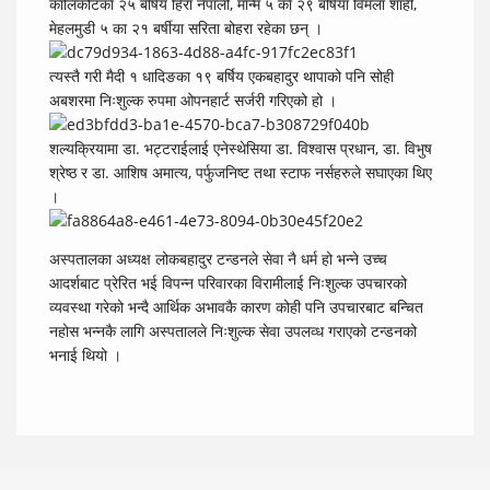
कालिकोटका २५ बर्षिय हिरा नेपाली, मान्म ५ का २९ बर्षिया विमला शाही,
मेहलमुडी ५ का २१ बर्षीया सरिता बोहरा रहेका छन् ।
त्यस्तै गरी मैदी १ धादिङका १९ बर्षिय एकबहादुर थापाको पनि सोही
अबशरमा निःशुल्क रुपमा ओपनहार्ट सर्जरी गरिएको हो ।
शल्यक्रियामा डा. भट्टराईलाई एनेस्थेसिया डा. विश्वास प्रधान, डा. विभुष
श्रेष्ठ र डा. आशिष अमात्य, पर्फुजनिष्ट तथा स्टाफ नर्सहरुले सघाएका थिए
।
अस्पतालका अध्यक्ष लोकबहादुर टन्डनले सेवा नै धर्म हो भन्ने उच्च
आदर्शबाट प्रेरित भई विपन्न परिवारका विरामीलाई निःशुल्क उपचारको
व्यवस्था गरेको भन्दै आर्थिक अभावकै कारण कोही पनि उपचारबाट बन्चित
नहोस भन्नकै लागि अस्पतालले निःशुल्क सेवा उपलव्ध गराएको टन्डनको
भनाई थियो ।